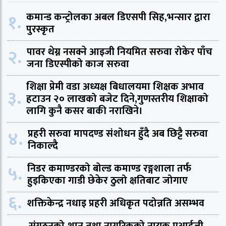
१.
कमान्ड कन्ट्रोलका अबल डिएसपी सिह,भन्सार द्वारा
पुरस्कृत
२.
पावर थेग्न नसक्ने आइजी नियमित सरुवा रोकेर पाँच
जना डिएस्पीको काज सरुवा
शिक्षा प्रेमी वडा अध्यक्ष बिधालयमा शिक्षक अभाव
३.
हटाउन २० लाखको बजेट दिने,गुणस्तरीय शिक्षाको
लागि कुनै कसर बाकी नराखिने।
४.
प्रहरी सरुवा मापदण्ड संशोधन हुँदै अब छिट्टै सरुवा
निकाल्दै
५.
निडर कमाण्डरको बोल्ड कमाण्ड रङ्गशाला तर्फ
हुइकिएका गाडी छेकेर ठुलो क्षतिबाट जोगाए
६.
शक्तिकेन्द्र नधाइ प्रहरी अधिकृत पदोन्नति असम्भव