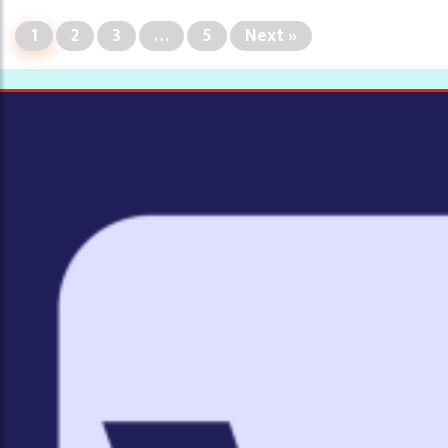
1
2
3
…
5
Next »