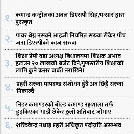
१.
कमान्ड कन्ट्रोलका अबल डिएसपी सिह,भन्सार द्वारा
पुरस्कृत
२.
पावर थेग्न नसक्ने आइजी नियमित सरुवा रोकेर पाँच
जना डिएस्पीको काज सरुवा
शिक्षा प्रेमी वडा अध्यक्ष बिधालयमा शिक्षक अभाव
३.
हटाउन २० लाखको बजेट दिने,गुणस्तरीय शिक्षाको
लागि कुनै कसर बाकी नराखिने।
४.
प्रहरी सरुवा मापदण्ड संशोधन हुँदै अब छिट्टै सरुवा
निकाल्दै
५.
निडर कमाण्डरको बोल्ड कमाण्ड रङ्गशाला तर्फ
हुइकिएका गाडी छेकेर ठुलो क्षतिबाट जोगाए
६.
शक्तिकेन्द्र नधाइ प्रहरी अधिकृत पदोन्नति असम्भव