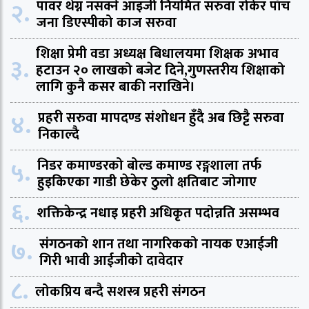
२.
पावर थेग्न नसक्ने आइजी नियमित सरुवा रोकेर पाँच
जना डिएस्पीको काज सरुवा
शिक्षा प्रेमी वडा अध्यक्ष बिधालयमा शिक्षक अभाव
३.
हटाउन २० लाखको बजेट दिने,गुणस्तरीय शिक्षाको
लागि कुनै कसर बाकी नराखिने।
४.
प्रहरी सरुवा मापदण्ड संशोधन हुँदै अब छिट्टै सरुवा
निकाल्दै
५.
निडर कमाण्डरको बोल्ड कमाण्ड रङ्गशाला तर्फ
हुइकिएका गाडी छेकेर ठुलो क्षतिबाट जोगाए
६.
शक्तिकेन्द्र नधाइ प्रहरी अधिकृत पदोन्नति असम्भव
७.
संगठनको शान तथा नागरिकको नायक एआईजी
गिरी भावी आईजीको दावेदार
८.
लोकप्रिय बन्दै सशस्त्र प्रहरी संगठन