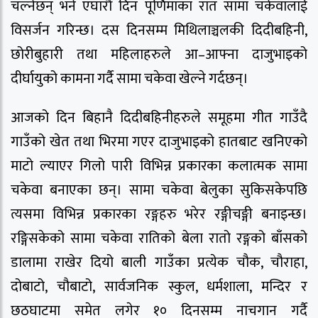
चल्नेछन् भने एघारौँ दिन पूर्णिमाका रात सामा चकेवालाई
विसर्जन गरिन्छ। दस दिनसम्म मिथिलाञ्चलकी दिदीबहिनी,
छोरीबुहारी तथा महिलाहरुले आ–आफ्ना दाजुभाइको
दीर्घायुको कामना गर्दै सामा चकेवा खेल्ने गर्दछन्।
आजको दिन बिहानै दिदीबहिनीहरुले समूहमा गीत गाउँदै
गाउँको खेत तथा भिरमा गएर दाजुभाइको हातबाट खनिएको
माटो ल्याएर गिलो पारी विभिन्न प्रकारका कलात्मक सामा
चकेवा बनाएका छन्। सामा चकेवा बेलुका सुकिसकेपछि
त्यसमा विभिन्न प्रकारका रङ्गहरु भरेर रङ्गीचङ्गी बनाइन्छ।
रङ्गिसकेको सामा चकेवा रातिको बेला रातो रङ्गको बाँसको
डालामा राखेर दियो बाली गाउँका प्रत्येक चौक, चौराहा,
दोबाटो, चौबाटो, सार्वजनिक स्कुल, धर्मशाला, मन्दिर र
छठघाटमा समेत लगेर १० दिनसम्म नाचगान गर्दै