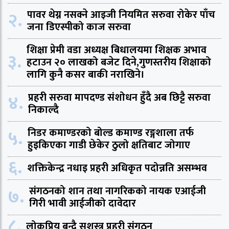
२.
पावर थेग्न नसक्ने आइजी नियमित सरुवा रोकेर पाँच
जना डिएस्पीको काज सरुवा
शिक्षा प्रेमी वडा अध्यक्ष बिधालयमा शिक्षक अभाव
३.
हटाउन २० लाखको बजेट दिने,गुणस्तरीय शिक्षाको
लागि कुनै कसर बाकी नराखिने।
४.
प्रहरी सरुवा मापदण्ड संशोधन हुँदै अब छिट्टै सरुवा
निकाल्दै
५.
निडर कमाण्डरको बोल्ड कमाण्ड रङ्गशाला तर्फ
हुइकिएका गाडी छेकेर ठुलो क्षतिबाट जोगाए
६.
शक्तिकेन्द्र नधाइ प्रहरी अधिकृत पदोन्नति असम्भव
७.
संगठनको शान तथा नागरिकको नायक एआईजी
गिरी भावी आईजीको दावेदार
८.
लोकप्रिय बन्दै सशस्त्र प्रहरी संगठन