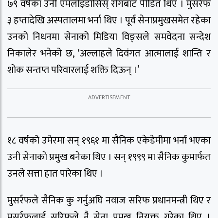
७९ वर्षका उनी एमलोइडोसिस् रोगबाट पीडित थिए । मुसर्रफ
३ हप्तादेखि अस्पतालमा भर्ना थिए । पूर्व सेनाप्रमुखसमेत रहेका
उनको निधनमा सेनाको मिडिया विङ्सले समवेदना सन्देश
निकालेर भनेको छ, ‘अल्लाहले दिवंगत आत्मालाई शान्ति र
शोक सन्तप्त परिवारलाई शक्ति दिऊन् ।’
१८ वर्षको उमेरमा सन् १९६१ मा सैनिक एकेडेमीमा भर्ना भएका
उनी सेनाको प्रमुख बनेका थिए । सन् १९९९ मा सैनिक कुमार्फत
उनले सत्ता हात पारेका थिए ।
मुसर्रफले सैनिक कु गर्नुअघि नवाज सरिफ प्रधानमन्त्री थिए र
मुसर्रफलाई सरिफले नै सेना प्रमुख नियुक्त गरेका थिए ।