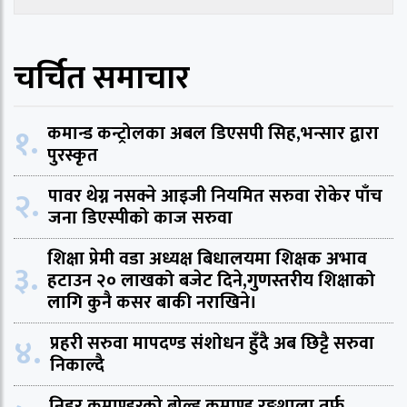
चर्चित समाचार
१.
कमान्ड कन्ट्रोलका अबल डिएसपी सिह,भन्सार द्वारा
पुरस्कृत
२.
पावर थेग्न नसक्ने आइजी नियमित सरुवा रोकेर पाँच
जना डिएस्पीको काज सरुवा
शिक्षा प्रेमी वडा अध्यक्ष बिधालयमा शिक्षक अभाव
३.
हटाउन २० लाखको बजेट दिने,गुणस्तरीय शिक्षाको
लागि कुनै कसर बाकी नराखिने।
४.
प्रहरी सरुवा मापदण्ड संशोधन हुँदै अब छिट्टै सरुवा
निकाल्दै
निडर कमाण्डरको बोल्ड कमाण्ड रङ्गशाला तर्फ