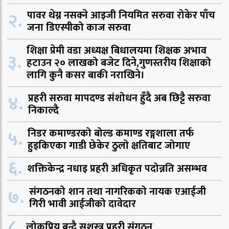
२.
पावर थेग्न नसक्ने आइजी नियमित सरुवा रोकेर पाँच
जना डिएस्पीको काज सरुवा
शिक्षा प्रेमी वडा अध्यक्ष बिधालयमा शिक्षक अभाव
३.
हटाउन २० लाखको बजेट दिने,गुणस्तरीय शिक्षाको
लागि कुनै कसर बाकी नराखिने।
४.
प्रहरी सरुवा मापदण्ड संशोधन हुँदै अब छिट्टै सरुवा
निकाल्दै
५.
निडर कमाण्डरको बोल्ड कमाण्ड रङ्गशाला तर्फ
हुइकिएका गाडी छेकेर ठुलो क्षतिबाट जोगाए
६.
शक्तिकेन्द्र नधाइ प्रहरी अधिकृत पदोन्नति असम्भव
७.
संगठनको शान तथा नागरिकको नायक एआईजी
गिरी भावी आईजीको दावेदार
८.
लोकप्रिय बन्दै सशस्त्र प्रहरी संगठन