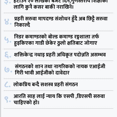
३.
हटाउन २० लाखको बजेट दिने,गुणस्तरीय शिक्षाको
लागि कुनै कसर बाकी नराखिने।
४.
प्रहरी सरुवा मापदण्ड संशोधन हुँदै अब छिट्टै सरुवा
निकाल्दै
५.
निडर कमाण्डरको बोल्ड कमाण्ड रङ्गशाला तर्फ
हुइकिएका गाडी छेकेर ठुलो क्षतिबाट जोगाए
६.
शक्तिकेन्द्र नधाइ प्रहरी अधिकृत पदोन्नति असम्भव
७.
संगठनको शान तथा नागरिकको नायक एआईजी
गिरी भावी आईजीको दावेदार
८.
लोकप्रिय बन्दै सशस्त्र प्रहरी संगठन
९.
आरति साह लाई न्याय कि एसपी ,डिएसपी सरुवा
चाहिएको हो।