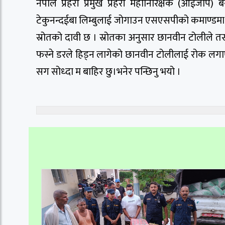
नेपाल प्रहरी प्रमुख प्रहरी महानिरिक्षक (आईजीप)
टेकुनन्दईबा लिम्बुलाई जोगाउन एसएसपीको कमाण्ड
स्रोतको दावी छ । स्रोतका अनुसार छानवीन टोलीले त
फस्ने डरले हिड्न लागेको छानवीन टोलीलाई रोक लगाएको 
सग सोध्दा म बाहिर छु।भनेर पन्छिनु भयो ।