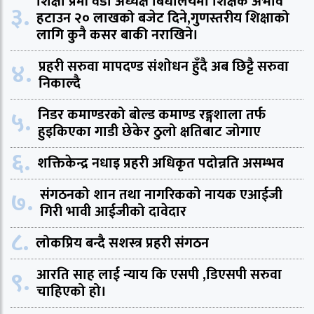
शिक्षा प्रेमी वडा अध्यक्ष बिधालयमा शिक्षक अभाव
३.
हटाउन २० लाखको बजेट दिने,गुणस्तरीय शिक्षाको
लागि कुनै कसर बाकी नराखिने।
४.
प्रहरी सरुवा मापदण्ड संशोधन हुँदै अब छिट्टै सरुवा
निकाल्दै
५.
निडर कमाण्डरको बोल्ड कमाण्ड रङ्गशाला तर्फ
हुइकिएका गाडी छेकेर ठुलो क्षतिबाट जोगाए
६.
शक्तिकेन्द्र नधाइ प्रहरी अधिकृत पदोन्नति असम्भव
७.
संगठनको शान तथा नागरिकको नायक एआईजी
गिरी भावी आईजीको दावेदार
८.
लोकप्रिय बन्दै सशस्त्र प्रहरी संगठन
९.
आरति साह लाई न्याय कि एसपी ,डिएसपी सरुवा
चाहिएको हो।