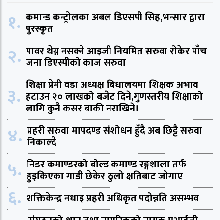
१.
कमान्ड कन्ट्रोलका अबल डिएसपी सिह,भन्सार द्वारा
पुरस्कृत
२.
पावर थेग्न नसक्ने आइजी नियमित सरुवा रोकेर पाँच
जना डिएस्पीको काज सरुवा
शिक्षा प्रेमी वडा अध्यक्ष बिधालयमा शिक्षक अभाव
३.
हटाउन २० लाखको बजेट दिने,गुणस्तरीय शिक्षाको
लागि कुनै कसर बाकी नराखिने।
४.
प्रहरी सरुवा मापदण्ड संशोधन हुँदै अब छिट्टै सरुवा
निकाल्दै
५.
निडर कमाण्डरको बोल्ड कमाण्ड रङ्गशाला तर्फ
हुइकिएका गाडी छेकेर ठुलो क्षतिबाट जोगाए
६.
शक्तिकेन्द्र नधाइ प्रहरी अधिकृत पदोन्नति असम्भव