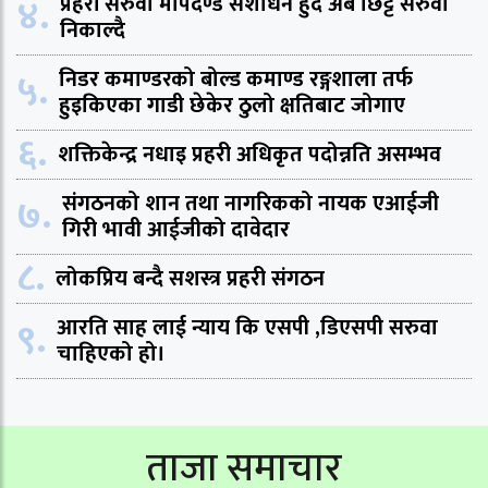
४.
प्रहरी सरुवा मापदण्ड संशोधन हुँदै अब छिट्टै सरुवा
निकाल्दै
५.
निडर कमाण्डरको बोल्ड कमाण्ड रङ्गशाला तर्फ
हुइकिएका गाडी छेकेर ठुलो क्षतिबाट जोगाए
६.
शक्तिकेन्द्र नधाइ प्रहरी अधिकृत पदोन्नति असम्भव
७.
संगठनको शान तथा नागरिकको नायक एआईजी
गिरी भावी आईजीको दावेदार
८.
लोकप्रिय बन्दै सशस्त्र प्रहरी संगठन
९.
आरति साह लाई न्याय कि एसपी ,डिएसपी सरुवा
चाहिएको हो।
ताजा समाचार