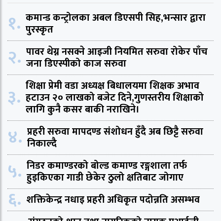
१.
कमान्ड कन्ट्रोलका अबल डिएसपी सिह,भन्सार द्वारा
पुरस्कृत
२.
पावर थेग्न नसक्ने आइजी नियमित सरुवा रोकेर पाँच
जना डिएस्पीको काज सरुवा
शिक्षा प्रेमी वडा अध्यक्ष बिधालयमा शिक्षक अभाव
३.
हटाउन २० लाखको बजेट दिने,गुणस्तरीय शिक्षाको
लागि कुनै कसर बाकी नराखिने।
४.
प्रहरी सरुवा मापदण्ड संशोधन हुँदै अब छिट्टै सरुवा
निकाल्दै
५.
निडर कमाण्डरको बोल्ड कमाण्ड रङ्गशाला तर्फ
हुइकिएका गाडी छेकेर ठुलो क्षतिबाट जोगाए
६.
शक्तिकेन्द्र नधाइ प्रहरी अधिकृत पदोन्नति असम्भव