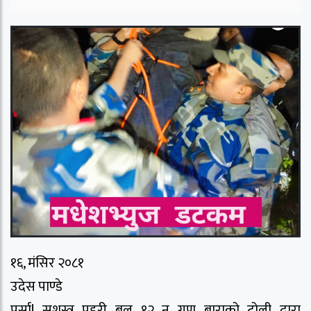
१६, मंसिर २०८१
उदेस पाण्डे
पर्सा! सशस्त्र प्रहरी बल १२ न गण बाराको टोली द्वारा