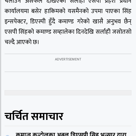
चलाउन असफल देखिएका सर्लाही एसपी प्रहरी प्रधान
कार्यालयमा बसेर हाकिमको यसमैनको उपमा पाएका सिंह
इन्सपेक्टर, डिएस्पी हुँदै कमाण्ड गरेको खासै अनुभव छैन्
एसपी सिंहको कमाण्ड सम्हालेका दिनदेखि सर्लाही जसोतसो
चल्दै आएको छ।
चर्चित समाचार
कमान्ड कन्ट्रोलका अबल डिएसपी सिह,भन्सार द्वारा