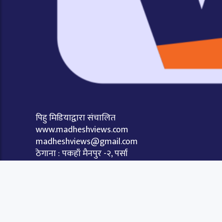
पिहु मिडियाद्वारा संचालित
www.madheshviews.com
madheshviews@gmail.com
ठेगाना : पकहाँ मैनपुर -२, पर्सा
कम्पनी दर्ता नं. ३०८९९३ /०७९/०८०
सूचना विभाग दर्ता नं. ३९२०/०७९/८०
© 2026: Madhesh Views All Rights Reserve