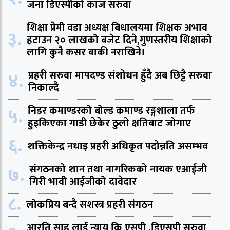
जना डिएस्पीको काज सरुवा
शिक्षा प्रेमी वडा अध्यक्ष बिधालयमा शिक्षक अभाव
३.
हटाउन २० लाखको बजेट दिने,गुणस्तरीय शिक्षाको
लागि कुनै कसर बाकी नराखिने।
४.
प्रहरी सरुवा मापदण्ड संशोधन हुँदै अब छिट्टै सरुवा
निकाल्दै
५.
निडर कमाण्डरको बोल्ड कमाण्ड रङ्गशाला तर्फ
हुइकिएका गाडी छेकेर ठुलो क्षतिबाट जोगाए
६.
शक्तिकेन्द्र नधाइ प्रहरी अधिकृत पदोन्नति असम्भव
७.
संगठनको शान तथा नागरिकको नायक एआईजी
गिरी भावी आईजीको दावेदार
८.
लोकप्रिय बन्दै सशस्त्र प्रहरी संगठन
आरति साह लाई न्याय कि एसपी ,डिएसपी सरुवा