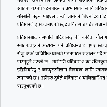
यसैगरी खयरमाराकै अत्यन्त गरिब परिवारकी दिनिता
स्नातक तहको पठनपाठन र अभ्यासका लागि प्रतिष्ठानबा
गरिबीले पढ्न पाइएलाजस्तो लागेको थिएन”देवकोटाले 
प्रतिष्ठानले ढुक्क बनाएको छ, दत्तचित्तसाथ पढेर राम्रो न
प्रतिष्ठानबाट यसपालि बर्दिबास-३ की कविता चौंलागा
स्नातकतहको अध्ययन गर्न प्रतिष्ठानबाट पूणर् छात्र
रोज्नुभएको प्राविधिक धारको पठनपाठन सञ्चालन गर्दै 
पाउनुहुने भएको छ । त्यसैगरी बर्दिबास-६ का रविनकु
इञ्जिनियरिङ्ग र कम्प्युटरविज्ञान विषयका लागि स्नात
जनाएको छ । उहाँहरु दुबैले बर्दिबास-६ चौलिखास्थि
पाउनुभएको छ ।