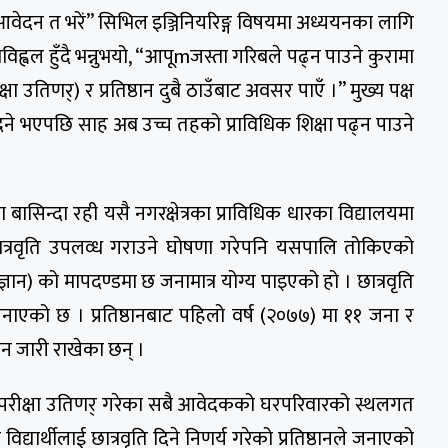
ि आवेदन त भरें” सिभिल इञ्जिनियरिङ्ग विषयमा अध्ययनका लागि
ह्वल हुँदै भन्नुभयो, “आपूmजस्ता गरिबले पढ्न पाउने कुरामा
 उतिणर्) र प्रतिष्ठान दुबै ठाउँबाट अवसर पाएँ ।” मुख्य पक्ष
रीदिने भएपछि साह अब उच्च तहको प्राविधिक शिक्षा पढ्न पाउने
रका बासिन्दा रही यसै नगरक्षेत्रका प्राविधिक धारका विद्यालयमा
् छात्रवृति उपलव्ध गराउने घोषणा गरेपनि यसपालि तोकिएको
्ञान) को मापदण्डमा छ जनामात्र योग्य पाइएको हो । छात्रवृति
े जनाएको छ । प्रतिष्ठानबाट पहिलो वर्ष (२०७७) मा ११ जना र
यन जारी राखेका छन् ।
परीक्षा उतिणर् गरेका सबै आवेदकको घरपरिवारको स्थलगत
यार्थीलाई छात्रवृति दिने निणर्य गरेको प्रतिष्ठानले जनाएको