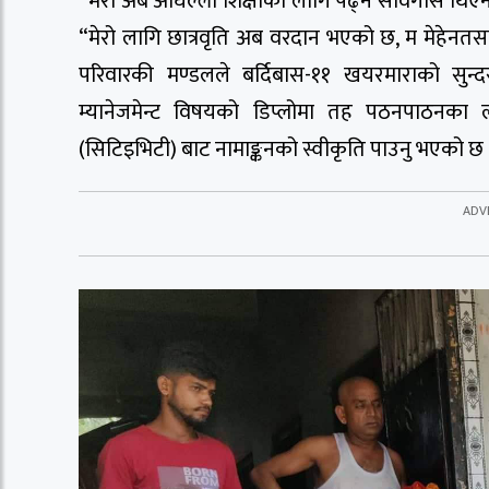
“मेरो अब अघिल्लो शिक्षाका लागि पढ्ने सावगास थिएन
“मेरो लागि छात्रवृति अब वरदान भएको छ, म मेहेनतसाथ 
परिवारकी मण्डलले बर्दिबास-११ खयरमाराको सुन्दर
म्यानेजमेन्ट विषयको डिप्लोमा तह पठनपाठनका 
(सिटिइभिटी) बाट नामाङ्कनको स्वीकृति पाउनु भएको छ 