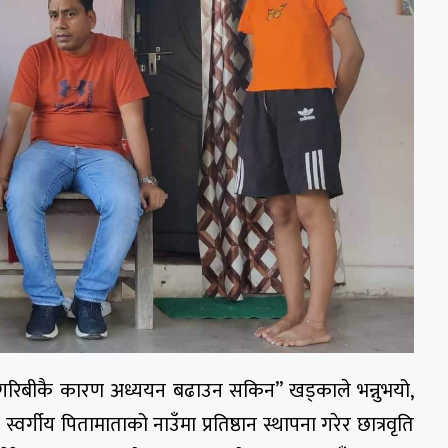
 गरिबीकै कारण अध्ययन बढाउन सकिन” खड्काले भन्नुभयो,
्वर्गीय पितामाताको नाउँमा प्रतिष्ठान स्थापना गरेर छात्रवृति