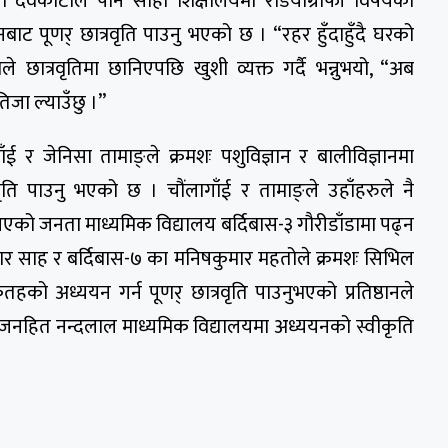
 देवकोटाले पनि सोही शिक्षालयमा रेडियोग्राफी विषयको
ट पूणर् छात्रवृति पाउनु भएको छ । “रहर हुँदाहुँदै घरको
छात्रवृतिमा छानिएपछि खुशी व्यक्त गर्दै भन्नुभयो, “अब
तिजा ल्याउँछु ।”
ँई र जेनिसा तामाङ्ले क्रमशः पशुविज्ञान र बालीविज्ञानमा
वृति पाउनु भएको छ । चौंलागाँई र तामाङ्ले उहाँहरुले नै
आएको जनता माध्यमिक विद्यालय बर्दिबास-३ गौरीडाँडामा पढ्न
मार साह र बर्दिबास-७ का मनिषकुमार महतोले क्रमशः सिभिल
कतहको अध्ययन गर्न पूणर् छात्रवृति पाउनुभएको प्रतिष्ठानले
त जनहित नन्दलाल माध्यमिक विद्यालयमा अध्ययनको स्वीकृति