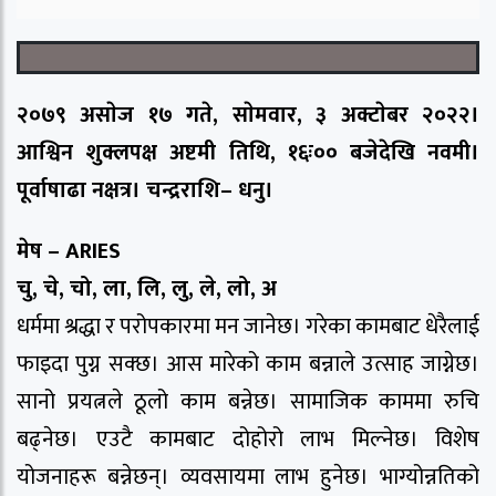
२०७९ असाेज १७ गते, साेमवार, ३ अक्टाेबर २०२२।
आश्विन शुक्लपक्ष अष्टमी तिथि, १६ः०० बजेदेखि नवमी।
पूर्वाषाढा नक्षत्र। चन्द्रराशि– धनु।
मेष – ARIES
चु, चे, चो, ला, लि, लु, ले, लो, अ
धर्ममा श्रद्धा र परोपकारमा मन जानेछ। गरेका कामबाट धेरैलाई
फाइदा पुग्न सक्छ। आस मारेको काम बन्नाले उत्साह जाग्नेछ।
सानो प्रयत्नले ठूलो काम बन्नेछ। सामाजिक काममा रुचि
बढ्नेछ। एउटै कामबाट दोहोरो लाभ मिल्नेछ। विशेष
योजनाहरू बन्नेछन्। व्यवसायमा लाभ हुनेछ। भाग्योन्नतिको