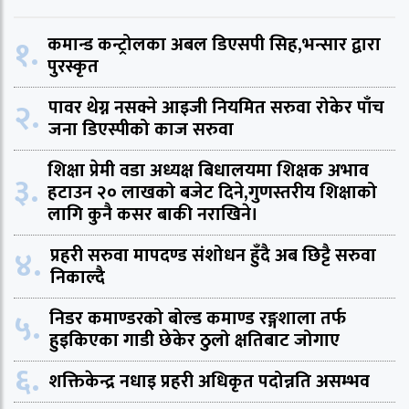
१.
कमान्ड कन्ट्रोलका अबल डिएसपी सिह,भन्सार द्वारा
पुरस्कृत
२.
पावर थेग्न नसक्ने आइजी नियमित सरुवा रोकेर पाँच
जना डिएस्पीको काज सरुवा
शिक्षा प्रेमी वडा अध्यक्ष बिधालयमा शिक्षक अभाव
३.
हटाउन २० लाखको बजेट दिने,गुणस्तरीय शिक्षाको
लागि कुनै कसर बाकी नराखिने।
४.
प्रहरी सरुवा मापदण्ड संशोधन हुँदै अब छिट्टै सरुवा
निकाल्दै
५.
निडर कमाण्डरको बोल्ड कमाण्ड रङ्गशाला तर्फ
हुइकिएका गाडी छेकेर ठुलो क्षतिबाट जोगाए
६.
शक्तिकेन्द्र नधाइ प्रहरी अधिकृत पदोन्नति असम्भव