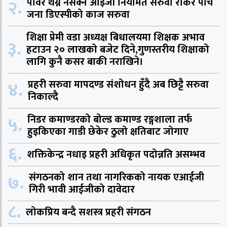
२.
पावर थेग्न नसक्ने आइजी नियमित सरुवा रोकेर पाँच
जना डिएस्पीको काज सरुवा
शिक्षा प्रेमी वडा अध्यक्ष बिधालयमा शिक्षक अभाव
३.
हटाउन २० लाखको बजेट दिने,गुणस्तरीय शिक्षाको
लागि कुनै कसर बाकी नराखिने।
४.
प्रहरी सरुवा मापदण्ड संशोधन हुँदै अब छिट्टै सरुवा
निकाल्दै
५.
निडर कमाण्डरको बोल्ड कमाण्ड रङ्गशाला तर्फ
हुइकिएका गाडी छेकेर ठुलो क्षतिबाट जोगाए
६.
शक्तिकेन्द्र नधाइ प्रहरी अधिकृत पदोन्नति असम्भव
७.
संगठनको शान तथा नागरिकको नायक एआईजी
गिरी भावी आईजीको दावेदार
८.
लोकप्रिय बन्दै सशस्त्र प्रहरी संगठन