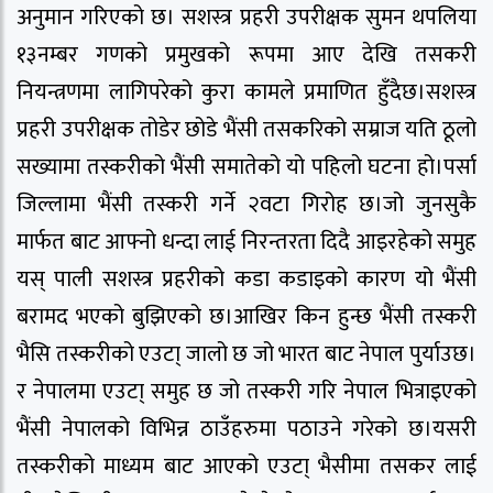
अनुमान गरिएको छ। सशस्त्र प्रहरी उपरीक्षक सुमन थपलिया
१३नम्बर गणको प्रमुखको रूपमा आए देखि तसकरी
नियन्त्रणमा लागिपरेको कुरा कामले प्रमाणित हुँदैछ।सशस्त्र
प्रहरी उपरीक्षक तोडेर छोडे भैंसी तसकरिको सम्राज यति ठूलो
सख्यामा तस्करीको भैंसी समातेको यो पहिलो घटना हो।पर्सा
जिल्लामा भैंसी तस्करी गर्ने २वटा गिरोह छ।जो जुनसुकै
मार्फत बाट आफ्नो धन्दा लाई निरन्तरता दिदै आइरहेको समुह
यस् पाली सशस्त्र प्रहरीको कडा कडाइको कारण यो भैंसी
बरामद भएको बुझिएको छ।आखिर किन हुन्छ भैंसी तस्करी
भैसि तस्करीको एउटा् जालो छ जो भारत बाट नेपाल पुर्याउछ।
र नेपालमा एउटा् समुह छ जो तस्करी गरि नेपाल भित्राइएको
भैंसी नेपालको विभिन्न ठाउँहरुमा पठाउने गरेको छ।यसरी
तस्करीको माध्यम बाट आएको एउटा् भैसीमा तसकर लाई