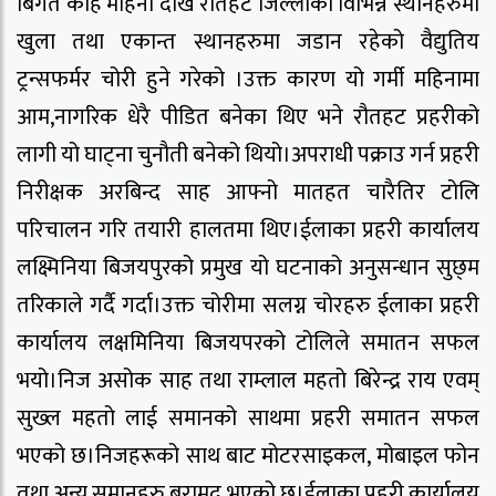
बिगत केहि महिना देखि रौतहट जिल्लाको विभिन्न स्थानहरुमा
खुला तथा एकान्त स्थानहरुमा जडान रहेको वैद्युतिय
ट्रन्सफर्मर चोरी हुने गरेको ।उक्त कारण यो गर्मी महिनामा
आम,नागरिक धेरै पीडित बनेका थिए भने रौतहट प्रहरीको
लागी यो घाट्ना चुनौती बनेको थियो।अपराधी पक्राउ गर्न प्रहरी
निरीक्षक अरबिन्द साह आफ्नो मातहत चारैतिर टोलि
परिचालन गरि तयारी हालतमा थिए।ईलाका प्रहरी कार्यालय
लक्ष्मिनिया बिजयपुरको प्रमुख यो घटनाको अनुसन्धान सुछ्म
तरिकाले गर्दै गर्दा।उक्त चोरीमा सलग्न चोरहरु ईलाका प्रहरी
कार्यालय लक्षमिनिया बिजयपरको टोलिले समातन सफल
भयो।निज असोक साह तथा राम्लाल महतो बिरेन्द्र राय एवम्
सुख्ल महतो लाई समानको साथमा प्रहरी समातन सफल
भएको छ।निजहरूको साथ बाट मोटरसाइकल, मोबाइल फोन
तथा अन्य समानहरु बरामद भएको छ।ईलाका प्रहरी कार्यालय