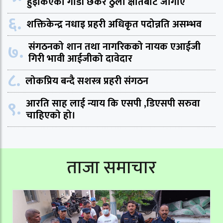
हुइकिएका गाडी छेकेर ठुलो क्षतिबाट जोगाए
६.
शक्तिकेन्द्र नधाइ प्रहरी अधिकृत पदोन्नति असम्भव
७.
संगठनको शान तथा नागरिकको नायक एआईजी
गिरी भावी आईजीको दावेदार
८.
लोकप्रिय बन्दै सशस्त्र प्रहरी संगठन
९.
आरति साह लाई न्याय कि एसपी ,डिएसपी सरुवा
चाहिएको हो।
ताजा समाचार