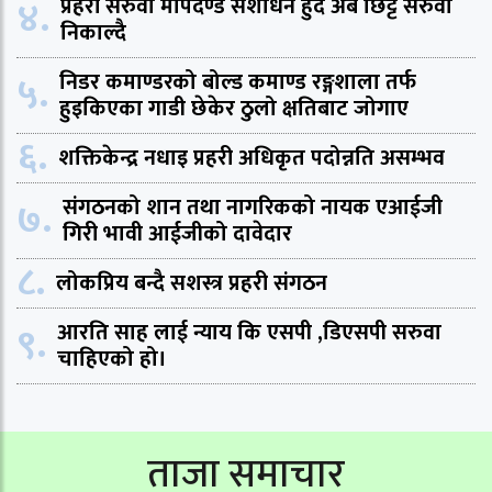
४.
प्रहरी सरुवा मापदण्ड संशोधन हुँदै अब छिट्टै सरुवा
निकाल्दै
५.
निडर कमाण्डरको बोल्ड कमाण्ड रङ्गशाला तर्फ
हुइकिएका गाडी छेकेर ठुलो क्षतिबाट जोगाए
६.
शक्तिकेन्द्र नधाइ प्रहरी अधिकृत पदोन्नति असम्भव
७.
संगठनको शान तथा नागरिकको नायक एआईजी
गिरी भावी आईजीको दावेदार
८.
लोकप्रिय बन्दै सशस्त्र प्रहरी संगठन
९.
आरति साह लाई न्याय कि एसपी ,डिएसपी सरुवा
चाहिएको हो।
ताजा समाचार