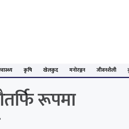
्वास्थ्य
कृषि
खेलकुद
मनोरञ्जन
जीवनशैली
र्फि रूपमा
ा