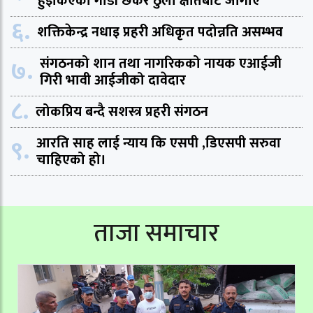
हुइकिएका गाडी छेकेर ठुलो क्षतिबाट जोगाए
६.
शक्तिकेन्द्र नधाइ प्रहरी अधिकृत पदोन्नति असम्भव
७.
संगठनको शान तथा नागरिकको नायक एआईजी
गिरी भावी आईजीको दावेदार
८.
लोकप्रिय बन्दै सशस्त्र प्रहरी संगठन
९.
आरति साह लाई न्याय कि एसपी ,डिएसपी सरुवा
चाहिएको हो।
ताजा समाचार