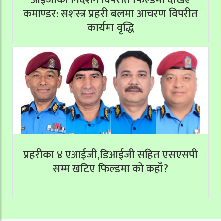
आईजीको निर्देशन विपरीत फिल्डमा देखिए
कमाण्डर: सशस्त्र प्रहरी बलमा आचरण विपरीत
कार्यमा वृद्धि
प्रहरीका ४ एआईजी,डिआईजी सहित एसएसपी
सम्म खटिए फिल्डमा को कहाँ?