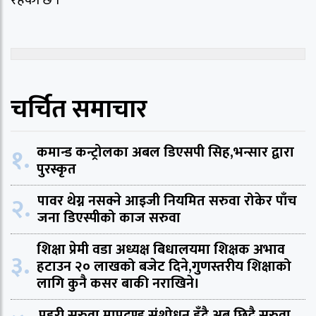
चर्चित समाचार
१.
कमान्ड कन्ट्रोलका अबल डिएसपी सिह,भन्सार द्वारा
पुरस्कृत
२.
पावर थेग्न नसक्ने आइजी नियमित सरुवा रोकेर पाँच
जना डिएस्पीको काज सरुवा
शिक्षा प्रेमी वडा अध्यक्ष बिधालयमा शिक्षक अभाव
३.
हटाउन २० लाखको बजेट दिने,गुणस्तरीय शिक्षाको
लागि कुनै कसर बाकी नराखिने।
प्रहरी सरुवा मापदण्ड संशोधन हुँदै अब छिट्टै सरुवा