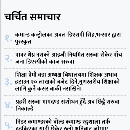
चर्चित समाचार
१.
कमान्ड कन्ट्रोलका अबल डिएसपी सिह,भन्सार द्वारा
पुरस्कृत
२.
पावर थेग्न नसक्ने आइजी नियमित सरुवा रोकेर पाँच
जना डिएस्पीको काज सरुवा
शिक्षा प्रेमी वडा अध्यक्ष बिधालयमा शिक्षक अभाव
३.
हटाउन २० लाखको बजेट दिने,गुणस्तरीय शिक्षाको
लागि कुनै कसर बाकी नराखिने।
४.
प्रहरी सरुवा मापदण्ड संशोधन हुँदै अब छिट्टै सरुवा
निकाल्दै
५.
निडर कमाण्डरको बोल्ड कमाण्ड रङ्गशाला तर्फ
हुइकिएका गाडी छेकेर ठुलो क्षतिबाट जोगाए