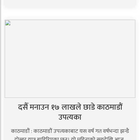
दसैँ मनाउन १७ लाखले छाडे काठमाडौं
उपत्यका
काठमाडौं : काठमाडौं उपत्यकाबाट यस वर्ष गत वर्षभन्दा झन्डै
दोब्बर यात्रु बाहिरिएका छन्। यो महिनाको सुरुदेखि आज..