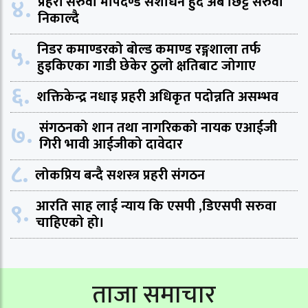
४.
प्रहरी सरुवा मापदण्ड संशोधन हुँदै अब छिट्टै सरुवा
निकाल्दै
५.
निडर कमाण्डरको बोल्ड कमाण्ड रङ्गशाला तर्फ
हुइकिएका गाडी छेकेर ठुलो क्षतिबाट जोगाए
६.
शक्तिकेन्द्र नधाइ प्रहरी अधिकृत पदोन्नति असम्भव
७.
संगठनको शान तथा नागरिकको नायक एआईजी
गिरी भावी आईजीको दावेदार
८.
लोकप्रिय बन्दै सशस्त्र प्रहरी संगठन
९.
आरति साह लाई न्याय कि एसपी ,डिएसपी सरुवा
चाहिएको हो।
ताजा समाचार