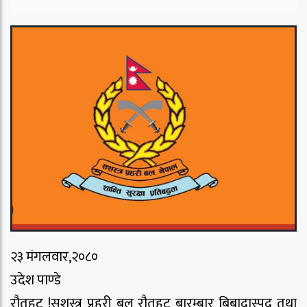
२३ मंगलवार,२०८०
उदेश पाण्डे
रौतहट !सशस्त्र प्रहरी बल रौतहट बारम्बार बिबादास्पद तथा