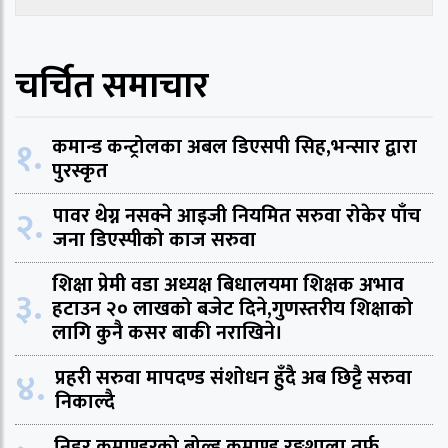
चर्चित समाचार
१.
कमान्ड कन्ट्रोलका अबल डिएसपी सिह,भन्सार द्वारा
पुरस्कृत
२.
पावर थेग्न नसक्ने आइजी नियमित सरुवा रोकेर पाँच
जना डिएस्पीको काज सरुवा
शिक्षा प्रेमी वडा अध्यक्ष बिधालयमा शिक्षक अभाव
३.
हटाउन २० लाखको बजेट दिने,गुणस्तरीय शिक्षाको
लागि कुनै कसर बाकी नराखिने।
४.
प्रहरी सरुवा मापदण्ड संशोधन हुँदै अब छिट्टै सरुवा
निकाल्दै
निडर कमाण्डरको बोल्ड कमाण्ड रङ्गशाला तर्फ